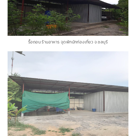
รื้อถอน ร้านอาหาร จุดพักนักท่องเที่ยว จ.ชลบุรี