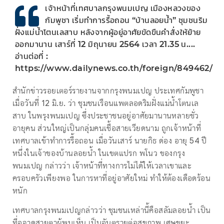
เจ้าหน้าที่เทศบาลกรุงพนมเปญ เมืองหลวงของ
กัมพูชา เริ่มทำการรื้อถอน “บ้านลอยน้ำ” ชุมชนริม
ฝั่งแม่น้ำโตนเลสาบ หลังจากผู้อยู่อาศัยขัดขืนคำสั่งให้ย้าย
ออกมานาน เสาร์ที่ 12 มิถุนายน 2564 เวลา 21.35 น....
อ่านต่อที่ :
https://www.dailynews.co.th/foreign/849462/
สำนักข่าวรอยเตอร์รายงานจากกรุงพนมเปญ ประเทศกัมพูชา
เมื่อวันที่ 12 มิ.ย. ว่า ชุมชนเรือนแพตลอดริมฝั่งแม่น้ำโตนเล
สาบ ในพรุงพนมเปญ ซึ่งประชาชนอยู่อาศัยมานานหลายชั่ว
อายุคน ส่วนใหญ่เป็นกลุ่มคนเชื้อสายเวียดนาม ถูกเจ้าหน้าที่
เทศบาลเข้าทำการรื้อถอน เมื่อวันเสาร์ นายกิธ ด่อง อายุ 54 ปี
หนึ่งในเจ้าของบ้านลอยน้ำ ในเขตแปรก พโนว ของกรุง
พนมเปญ กล่าวว่า เจ้าหน้าที่ทางการไม่ได้ให้เวลาเขาและ
ครอบครัวเพียงพอ ในการหาที่อยู่อาศัยใหม่ ทำให้ต้องเดือดร้อน
หนัก
เทศบาลกรุงพนมเปญกล่าวว่า ชุมชนเหล่านี้คือสลัมลอยน้ำ เป็น
ที่อุจาดสายตาผู้พบเห็น เป็นอันตรายต่อสุขภาพ เศษขยะ