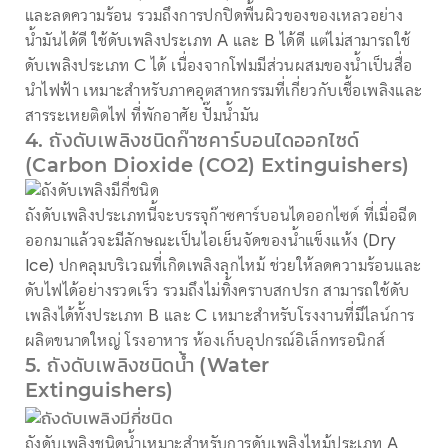
และลดความร้อน รวมถึงการปกปิดพื้นผิวของของเหลวอย่าง
น้ำมันได้ดี ใช้ดับเพลิงประเภท A และ B ได้ดี แต่ไม่สามารถใช้
ดับเพลิงประเภท C ได้ เนื่องจากโฟมมีส่วนผสมของน้ำเป็นสื่อ
นำไฟฟ้า เหมาะสำหรับภาคอุตสาหกรรมที่เกี่ยวกับเชื้อเพลิงและ
สารระเหยติดไฟ ที่พักอาศัย ปั๊มน้ำมัน
4. ถังดับเพลิงชนิดก๊าซคาร์บอนไดออกไซด์
(Carbon Dioxide (CO2) Extinguishers)
ถังดับเพลิงประเภทนี้จะบรรจุก๊าซคาร์บอนไดออกไซด์ ที่เมื่อฉีด
ออกมาแล้วจะมีลักษณะเป็นไอเย็นจัดของน้ำแข็งแห้ง (Dry
Ice) ปกคลุมบริเวณที่เกิดเพลิงลุกไหม้ ช่วยให้ลดความร้อนและ
ดับไฟได้อย่างรวดเร็ว รวมถึงไม่ทิ้งคราบสกปรก สามารถใช้ดับ
เพลิงได้ทั้งประเภท B และ C เหมาะสำหรับโรงงานที่มีไลน์การ
ผลิตขนาดใหญ่ โรงอาหาร ห้องเก็บอุปกรณ์อิเล็กทรอนิกส์
5. ถังดับเพลิงชนิดน้ำ (Water
Extinguishers)
ถังดับเพลิงชนิดน้ำเหมาะสำหรับการดับเพลิงไหม้ประเภท A