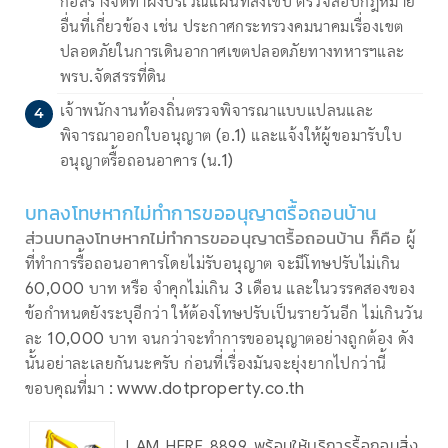
ก่อสร้างจัดทำผังบริเวณแผนที่สังเขป ตรวจสอบกฎหมาย
อื่นที่เกี่ยวข้อง เช่น ประกาศกระทรวงคมนาคมเรื่องเขต
ปลอดภัยในการเดินอากาศเขตปลอดภัยทางทหารฯและ
พรบ.จัดสรรที่ดิน
เจ้าพนักงานท้องถิ่นตรวจพิจารณาแบบแปลนและ
พิจารณาออกใบอนุญาต (อ.1) และแจ้งให้ผู้ขอมารับใบ
อนุญาตรื้อถอนอาคาร (น.1)
บทลงโทษหากไม่ทำการขออนุญาตรื้อถอนบ้าน
ส่วนบทลงโทษหากไม่ทำการขออนุญาตรื้อถอนบ้าน ก็คือ
ผู้
ที่ทำการรื้อถอนอาคารโดยไม่รับอนุญาต จะมีโทษปรับไม่เกิน
60,000 บาท หรือ จำคุกไม่เกิน 3 เดือน และในวรรคสองของ
ข้อกำหนดยังระบุอีกว่า ให้ต้องโทษปรับเป็นรายวันอีก ไม่เกินวัน
ละ 10,000 บาท จนกว่าจะทำการขออนุญาตอย่างถูกต้อง ดัง
นั้นอย่าละเลยกันนะครับ ก่อนที่เรื่องมันจะยุ่งยากไปกว่านี้
ขอบคุณที่มา : www.dotproperty.co.th
I AM HERE 8899 พร้อมให้บริการรื้อถอนสิ่ง