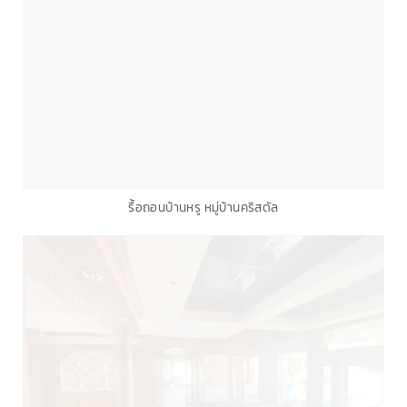
รื้อถอนบ้านหรู หมู่บ้านคริสตัล