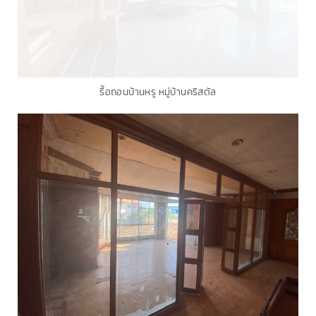
รื้อถอนบ้านหรู หมู่บ้านคริสตัล