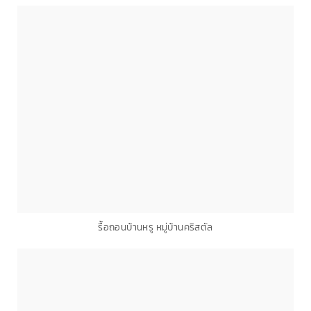
รื้อถอนบ้านหรู หมู่บ้านคริสตัล