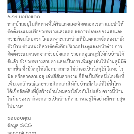
5.ระแนงบังแดด
หากบ้านอยู่ในทิศทางที่ได้รับแสงแดดจัดตลอดเวลา แนะนำให้
ติดตั้งระแนงเพื่อช่วยพรางแสงแดด ลดการปะทะของแสงและ
ความร้อนโดยตรง โดยเฉพาะเวลาบ่ายที่มีแดดแรงจัดส่องมายัง
ตัวบ้าน ตำแหน่งที่ควรติดตั้งคือบริเวณประตูและหน้าต่าง การ
ติดตั้งระแนงนอกจากช่วยบังแดด ช่วยลดอุณหภูมิให้กับบ้านได้
ดีแล้ว ยังช่วยพรางสายตา และเป็นการเพิ่มลูกเล่นให้บ้านดูมีมิติ
มากขึ้น ซึ่งมีวัสดุให้เลือกมากมาย ไม่ว่าจะเป็นวัสดุไม้ โลหะ ไว
นิล หรือลวดลายฉลุ เล่นสีสันสวยงาม ก็ถือเป็นอีกหนึ่งไอเดียที่
เพิ่มเอกลักษณ์และความโดดเด่นให้กับบ้านมีสไตล์ที่ไม่ซ้ำใคร
ได้เช็กลิสต์สิ่งที่ผู้สร้างบ้านใหม่ควรใส่ใจกันไปแล้ว คราวนี้บ้าน
ในฝันของเราก็จะกลายเป็นบ้านที่สามารถอยู่ได้อย่างมีความสุข
ไปนานๆ
ขอขอบคุณ
ข้อมูล :SCG
sanook.com