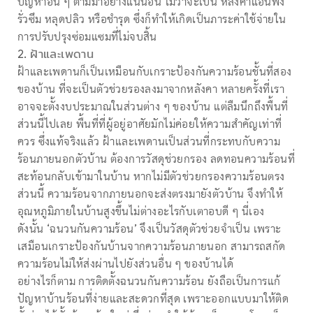
ปัญหาอื่น ๆ ตามมาอย่างแน่นอน ไม่ว่าจะเป็น หลังคาแอ่นพัง
รั่วซึม หลุดปลิว หรือชำรุด ซึ่งก็ทำให้เกิดเป็นภาระค่าใช้จ่ายใน
การปรับปรุงซ่อมแซมที่ไม่จบสิ้น
2.
ฝ้าและเพดาน
ฝ้าและเพดานก็เป็นเหมือนกับเกราะป้องกันความร้อนชั้นที่สอง
ของบ้าน ที่จะเป็นตัวช่วยรองลงมาจากหลังคา หลายครั้งที่เรา
อาจจะตั้งงบประมาณในส่วนต่าง ๆ ของบ้าน แต่ลืมนึกถึงพื้นที่
ส่วนนี้ไปเลย พื้นที่ที่ผู้อยู่อาศัยมักไม่ค่อยให้ความสำคัญเท่าที่
ควร ซึ่งแท้จริงแล้ว ฝ้าและเพดานเป็นส่วนที่กระทบกับความ
ร้อนภายนอกตัวบ้าน ต้องการวัสดุช่วยกรอง ลดทอนความร้อนที่
สะท้อนกลับเข้ามาในบ้าน หากไม่มีตัวช่วยกรองความร้อนตรง
ส่วนนี้ ความร้อนจากภายนอกจะส่งตรงมายังตัวบ้าน จึงทำให้
อุณหภูมิภายในบ้านสูงขึ้นไม่ต่างอะไรกับเตาอบดี ๆ นี่เอง
ดังนั้น ‘ฉนวนกันความร้อน’ จึงเป็นวัสดุตัวช่วยจำเป็น เพราะ
เสมือนเกราะป้องกันบ้านจากความร้อนภายนอก สามารถสกัด
ความร้อนไม่ให้ส่งผ่านไปยังส่วนอื่น ๆ ของบ้านได้
อย่างไรก็ตาม การติดตั้งฉนวนกันความร้อน ยังถือเป็นการแก้
ปัญหาบ้านร้อนที่ง่ายและสะดวกที่สุด เพราะออกแบบมาให้ติด